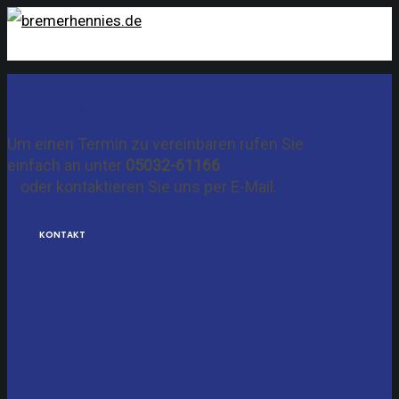
DIESE SEITE BEFINDET SICH DERZEIT
IM AUFBAU.
Um einen Termin zu vereinbaren rufen Sie
einfach an unter
05032-61166
oder kontaktieren Sie uns per E-Mail.
KONTAKT