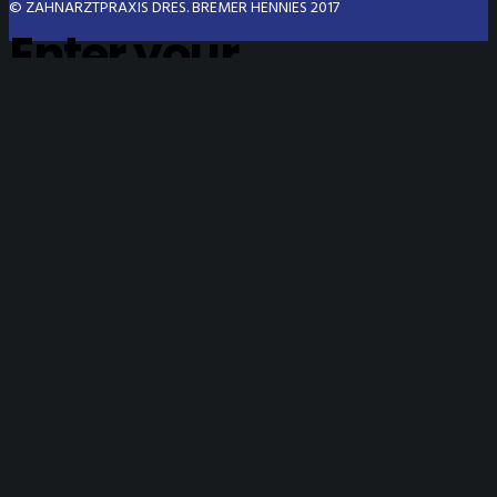
© ZAHNARZTPRAXIS DRES. BREMER HENNIES 2017
Enter your
text here
Login to bremerhennies.de
LOST PASSWORD?
LOGIN
Reset Password
ENTER THE USERNAME OR E-MAIL YOU USED IN YOUR PROFILE. A PASSWORD RESET
LINK WILL BE SENT TO YOU BY EMAIL.